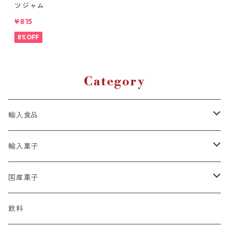
ツジャム
¥815
8%OFF
Category
輸入食品
パスタ
輸入菓子
韓国
クッキー
国産菓子
ジャム
チョコレート
津山屋ゼリー
飲料