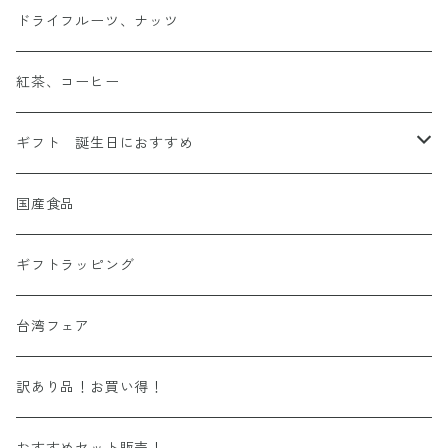
リンツ
オリーブ
グミ、キャンディ
カカオキャット
ドライフルーツ、ナッツ
ハーシー
ハチミツ
ポテトチップス
エウレカ
紅茶、コーヒー
カーギ
韓国
ギフト 誕生日におすすめ
ロアカー
可愛い缶
国産食品
ギフトラッピング
台湾フェア
訳あり品！お買い得！